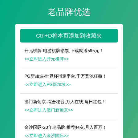
遥想公瑾当年，小乔初嫁了，雄姿英发。
羽扇纶巾，谈笑间，樯橹灰飞烟灭。
故国神游，多情应笑我，早生华发。
人生如梦，一尊还酹江月。